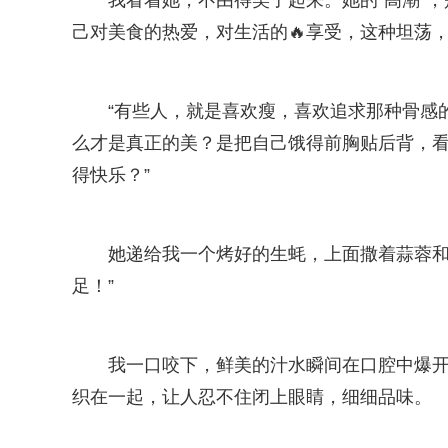
我看着她，不由得笑了起来。她的“高潮”
己对美食的热爱，对生活的🔥享受，这种坦荡
“有些人，就是喜欢瘦，喜欢追求那种骨感的
么才是真正的美？是把自己饿得前胸贴后背，
得快乐？”
她递给我一个烤好的生蚝，上面撒着蒜蓉和辣
足！”
我一口咬下，鲜美的汁水瞬间在口腔中爆
织在一起，让人忍不住闭上眼睛，细细品味。