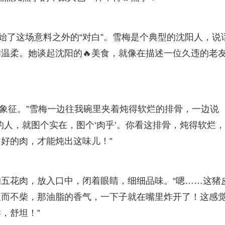
始了这场意料之外的“对白”。雪梅是个典型的沈阳人，说
温柔。她谈起沈阳的🔥美食，就像在描述一位久违的老
的象征。”雪梅一边往我碗里夹着炖得软烂的排骨，一边说
的人，就图个实在，图个‘肉乎’。你看这排骨，炖得软烂
好的肉，才能炖出这味儿！”
五花肉，放入口中，闭着眼睛，细细品味。“嗯……这猪
瘦而不柴，那油脂的香气，一下子就在嘴里炸开了！这感
，舒坦！”