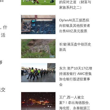
自
的应对之道 （财富与
家族系列之二）
Op!enAI员工据悉拟
向软银及其他投资者
，什
出售60亿美元股票
，活
长!龄液压盘中创历史
新高
够
东方.资产10天17亿增
持浦发银行 AMC密集
加仓银行股进驻董事
会
息交
王广,西一人被立
案?！牵出海德股份、
海伦哲、永泰能源三