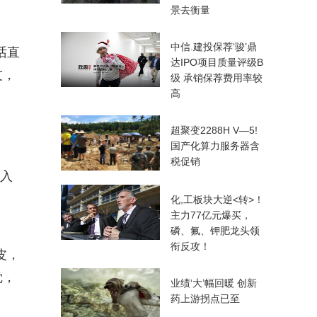
景去衡量
中信.建投保荐‘骏’鼎
话直
达IPO项目质量评级B
友，
级 承销保荐费用率较
高
超聚变2288H V—5!
国产化算力服务器含
税促销
，入
化,工板块大逆<转>！
主力77亿元爆买，
磷、氟、钾肥龙头领
衔反攻！
皮，
觉，
业绩‘大’幅回暖 创新
药上游拐点已至