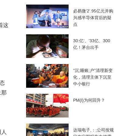
必易微‘2’.95亿元并购
兴感半导体背后的疑
点
着这
30:亿‘、’33亿、300
亿！茅台出手
“沉;睡账;户”清理新变
化，清理主体下沉至
态
中小银行
上那
PM{I}为何回升？
达瑞电子,：;公司按规
阳人