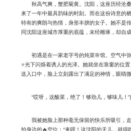
秋高气爽，蟹肥菊黄。沈阳，这座历经沧
来了一年中最具韵味的时刻。而在这份诗意的
特有的爽朗与热情，身形丰腴的女子。她不是传
同沈阳这座城市厚重的底蕴，未经雕琢，却自
初遇是在一家老字号的炖菜🌸馆。空气中
⭐光下闪烁着诱人的光泽。她就坐在靠窗的位置
送入口中，脸上立刻露出了满足的神情，眼睛
“哎呀，这酸菜，绝了！够劲儿，够味儿！
我被她脸上那种毫无保留的快乐所吸引，
拍身边的🔥空位：“来呗！这沈阳的天儿，就得