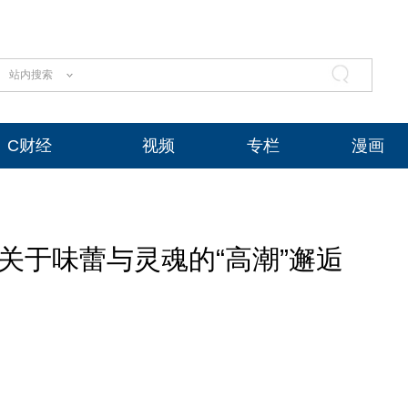
站内搜索
C财经
视频
专栏
漫画
关于味蕾与灵魂的“高潮”邂逅