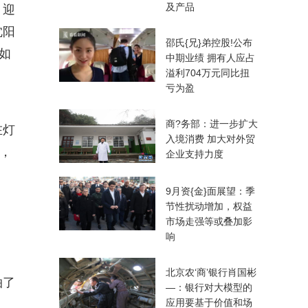
及产品
，迎
沈阳
邵氏{兄}弟控股!公布
如
中期业绩 拥有人应占
溢利704万元同比扭
亏为盈
商?务部：进一步扩大
在灯
入境消费 加大对外贸
，
企业支持力度
9月资{金}面展望：季
节性扰动增加，权益
市场走强等或叠加影
响
北京农‘商’银行肖国彬
拍了
—：银行对大模型的
应用要基于价值和场