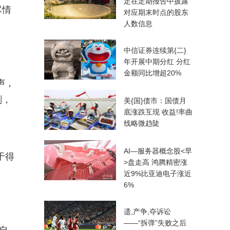
定在定期报告中披露
尽情
对应期末时点的股东
人数信息
中信证券连续第{二}
年开展中期分红 分红
金额同比增超20%
声，
刻，
美{国}债市：国债月
底涨跌互现 收益!率曲
线略微趋陡
AI—服务器概念股<早
于得
>盘走高 鸿腾精密涨
近9%比亚迪电子涨近
6%
遗,产争,夺诉讼
——“拆弹”失败之后