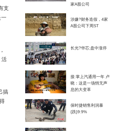
家A股公司
有支
是一
涉嫌?财务造假，4家
A股公司下周ST
长光?华芯;盘中涨停
，
、活
接:掌上汽通用一年 卢
晓：这是一场悄无声
息的大变革
己搞
得
保时捷销售利润暴
{跌}9:9%