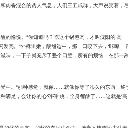
椒和肉香混合的诱人气息，人们三五成群，大声说笑着，
醒的愉悦。“你知道吗？吃这个锅包肉，才叫沈阳的‘高
闪发亮。“外酥里嫩，酸甜适中，那一口咬下去，‘咔嚓’一
的滋味，一下子就充斥了整个口腔，所有的烦恼，在那一
受中。“那种感觉，就像……就像你等了很久的东西，终
种满足，会让你的心‘砰砰’跳，全身都酥了……这就是‘高