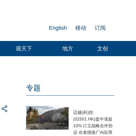
English
移动
订阅
观天下
地方
文创
专题
迈越{科}技
(02501.HK)盘中涨超
10% 订立战略合作协
议 在泰国推广AI应用