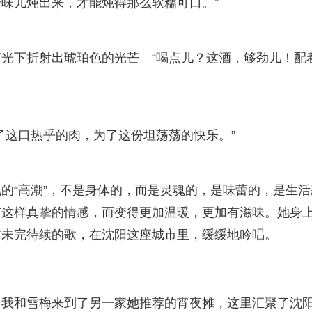
味儿炖出来，才能炖得那么软糯可口。”
光下折射出琥珀色的光芒。“喝点儿？这酒，够劲儿！配
了这口热乎的肉，为了这份坦荡荡的快乐。”
的“高潮”，不是身体的，而是灵魂的，是味蕾的，是生活
有这样真挚的情感，而变得更加温暖，更加有滋味。她身
首未完待续的歌，在沈阳这座城市里，缓缓地吟唱。
。我和雪梅来到了另一家她推荐的宵夜摊，这里汇聚了沈