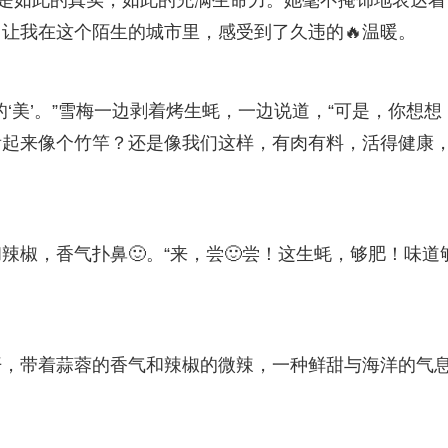
，是如此的真实，如此的充满生命力。她毫不掩饰地表达着
，让我在这个陌生的城市里，感受到了久违的🔥温暖。
‘美’。”雪梅一边剥着烤生蚝，一边说道，“可是，你想想
看起来像个竹竿？还是像我们这样，有肉有料，活得健康
椒，香气扑鼻🙂。“来，尝🙂尝！这生蚝，够肥！味道
开，带着蒜蓉的香气和辣椒的微辣，一种鲜甜与海洋的气