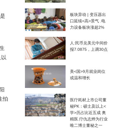
板块异动 | 变压器出
，是
口延续<高>景气 .电
力设备板块涨超2%
人:民币兑美元中间价
生
报7.0875，上调30点
足以
美<国>9月就业岗位
或温和增长
阳
生怕
医疗耗材上市公司董
秘PK：硕士及以上<
学>历占比近五成 奥
精医.疗仇志烨为行业
唯二博士董秘之一