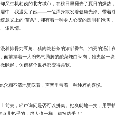
桑却又生机勃勃的北方城市，在秋日里褪去了夏日的燥热
栖居中，我遇见了她——一位浑身散发着健康光泽、带着
统意义上的“苗条”，却有着一种令人心安的圆润和饱满，
成一派风情。
弥漫着排骨炖豆角、猪肉炖粉条的浓郁香气，油亮的汤汁
，面前摆着一大碗热气腾腾的酸菜炖白💡肉，她夹起一块
微微眯起，仿佛整个世界都变得柔软。
”她含糊不清地赞叹着，声音里带着一种纯粹的喜悦。
走上前去，轻声询问是否可以拼桌。她爽朗地一笑，用手
吃点儿热乎的，跟人也一样，得🌸热乎！”