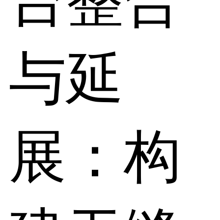
台整合
与延
展：构