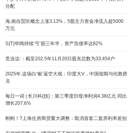
分配
海,南自贸区概念上涨3.13%，5股主力资金净流入超5000
万元
S{T}华闻持续‘亏’损三年半，资产负债率达82%
竞业达:：截至202.5年11月20日股东总数为33,454户
2025年.这场白‘银’逼空大戏：印度大V，中国假期与伦敦挤
兑
每日一词 | 长川科{技}：第三季度归母净利润4.38亿元 同比
增长207.6%
刚刚！?上海住房商贷重大调整：取消首套二套房利率差别