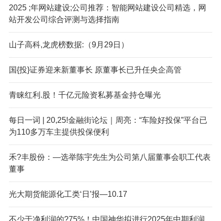
2025 ;年网站建设;公司推荐：智能网站建设公司精选，网
站开发公司综合评测与选择指南
山子高科,龙虎榜数据:（9月29日）
国{投}证券迎来新董事长 原董事长已升任央企高管
青睐红利.股！千亿元险资私募基金持仓曝光
每日一词 | 20,25!金融街论坛｜周亮：“车险好投保”平台已
为110多万车主提供投保便利
禾?丰股份：—选举陈宇先生为公司第八届董事会职工代表
董事
光大期货能源化工类‘日’报—10.17
不少于净利润的?75%！中国神华拟进行2025年中期利润