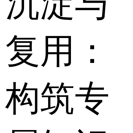
沉淀与
复用：
构筑专