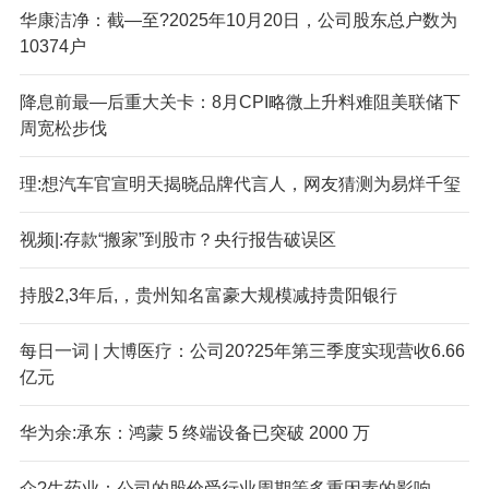
华康洁净：截—至?2025年10月20日，公司股东总户数为
10374户
降息前最—后重大关卡：8月CPI略微上升料难阻美联储下
周宽松步伐
理:想汽车官宣明天揭晓品牌代言人，网友猜测为易烊千玺
视频|:存款“搬家”到股市？央行报告破误区
持股2,3年后,，贵州知名富豪大规模减持贵阳银行
每日一词 | 大博医疗：公司20?25年第三季度实现营收6.66
亿元
华为余:承东：鸿蒙 5 终端设备已突破 2000 万
众?生药业：公司的股价受行业周期等多重因素的影响