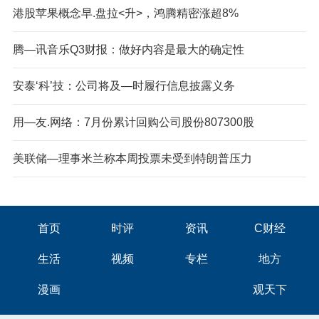
港股苹果概念早.盘拉<升>，鸿腾精密涨超8%
腾—讯音乐Q3财报：做好内容是最大的确定性
安泰‘科’技：公司将及—时履行信息披露义务
用—友.网络：7月份累计回购公司股份807300股
美联储—理事米兰称本周投票未受到特朗普压力
首页
时评
资讯
C财经
生活
视频
专栏
地方
漫画
观天下