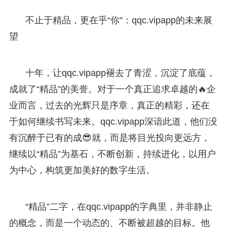
不止于精品，更在乎“你”：qqc.vipapp的未来展
望
十年，让qqc.vipapp褪去了青涩，沉淀了底蕴，
成就了“精品”的美誉。对于一个真正追求卓越的🔥企
业而言，过去的光辉只是序章，真正的精彩，还在
于如何继续书写未来。qqc.vipapp深谙此道，他们没
有沉醉于已有的成😎就，而是将目光投向更远方，
继续以“精品”为基石，不断创新，持续进化，以用户
为中心，构筑更加美好的数字生活。
“精品”二字，在qqc.vipapp的字典里，并非静止
的概念，而是一个动态的、不断被超越的目标。他