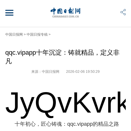
中国日报网
>
中国日报专稿
>
qqc.vipapp十年沉淀：铸就精品，定义非
凡
来源：中国日报网
2026-02-06 19:50:29
JyQvKvr
十年初心，匠心铸魂：qqc.vipapp的精品之路