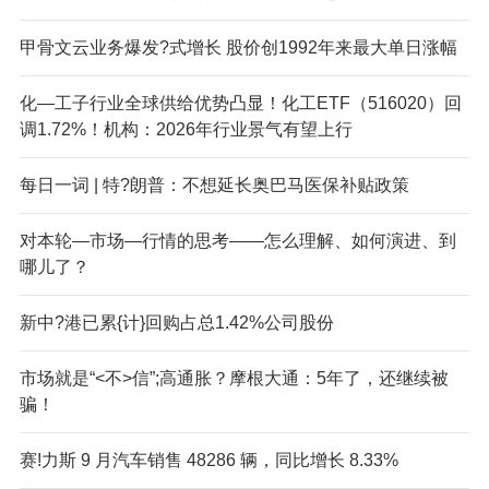
甲骨文云业务爆发?式增长 股价创1992年来最大单日涨幅
化—工子行业全球供给优势凸显！化工ETF（516020）回
调1.72%！机构：2026年行业景气有望上行
每日一词 | 特?朗普：不想延长奥巴马医保补贴政策
对本轮—市场—行情的思考——怎么理解、如何演进、到
哪儿了？
新中?港已累{计}回购占总1.42%公司股份
市场就是“<不>信”;高通胀？摩根大通：5年了，还继续被
骗！
赛!力斯 9 月汽车销售 48286 辆，同比增长 8.33%