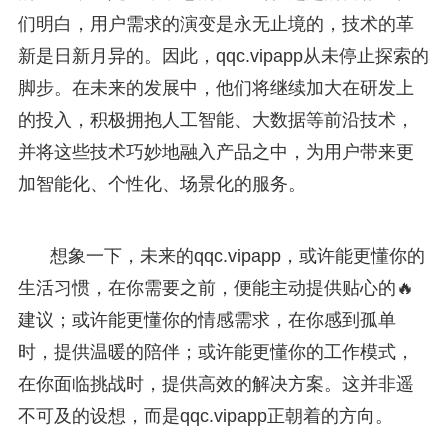
们明白，用户需求的演变是永无止境的，技术的革
新是日新月异的。因此，qqc.vipapp从未停止探索的
脚步。在未来的发展中，他们将继续加大在研发上
的投入，积极拥抱人工智能、大数据等前沿技术，
并将这些技术巧妙地融入产品之中，为用户带来更
加智能化、个性化、场景化的服务。
想象一下，未来的qqc.vipapp，或许能更懂你的
生活习惯，在你需要之前，便能主动提供贴心的🔥
建议；或许能更懂你的情感需求，在你感到孤单
时，提供温暖的陪伴；或许能更懂你的工作模式，
在你面临挑战时，提供高效的解决方案。这并非遥
不可及的设想，而是qqc.vipapp正朝着的方向。