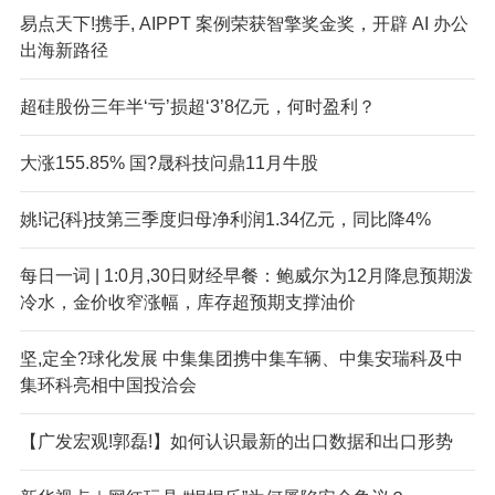
易点天下!携手, AIPPT 案例荣获智擎奖金奖，开辟 AI 办公
出海新路径
超硅股份三年半‘亏’损超‘3’8亿元，何时盈利？
大涨155.85% 国?晟科技问鼎11月牛股
姚!记{科}技第三季度归母净利润1.34亿元，同比降4%
每日一词 | 1:0月,30日财经早餐：鲍威尔为12月降息预期泼
冷水，金价收窄涨幅，库存超预期支撑油价
坚,定全?球化发展 中集集团携中集车辆、中集安瑞科及中
集环科亮相中国投洽会
【广发宏观!郭磊!】如何认识最新的出口数据和出口形势