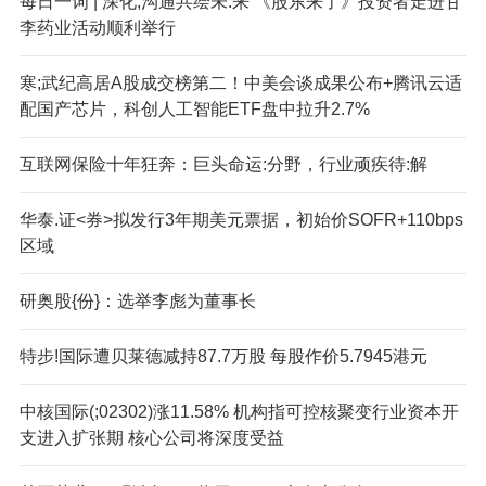
每日一词 | 深化,沟通共绘未.来 《股东来了》投资者走进甘
李药业活动顺利举行
寒;武纪高居A股成交榜第二！中美会谈成果公布+腾讯云适
配国产芯片，科创人工智能ETF盘中拉升2.7%
互联网保险十年狂奔：巨头命运:分野，行业顽疾待:解
华泰.证<券>拟发行3年期美元票据，初始价SOFR+110bps
区域
研奥股{份}：选举李彪为董事长
特步!国际遭贝莱德减持87.7万股 每股作价5.7945港元
中核国际(;02302)涨11.58% 机构指可控核聚变行业资本开
支进入扩张期 核心公司将深度受益