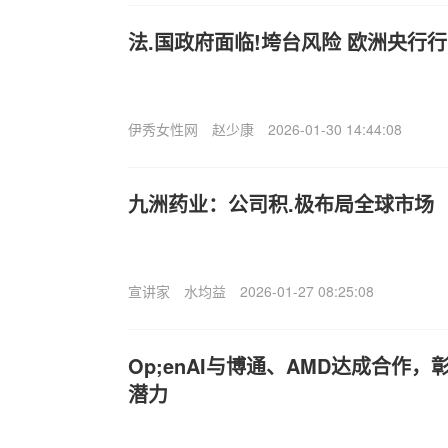
法.国政府面临!垮台风险 欧洲央行
伊秀女性网
赵少康
2026-01-30 14:44:08
九洲药业：公司积.极布局全球市场
宣讲家
水均益
2026-01-27 08:25:08
Op;enAI与博通、AMD达成合作
潜力