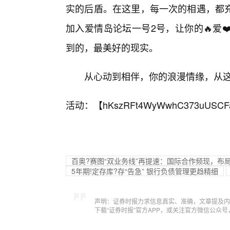
实的后盾。在这里，每一次的相遇，都
加入爱情岛论坛一号2号，让你的🔥爱
到的，最美好的现实。
从心动到相伴，你的浪漫情缘，从
活动：【
hKszRFt4WyWwhC373uUSCF
百奥?赛图“双业务线”再提速：国际合作频现，布
5年期!定存库?存“告急” 银行负债管理更趋精细
声明：证券时报力求信息真实、准确，文章提及内
下载“证券时报”官方APP，或关注官方微信公众