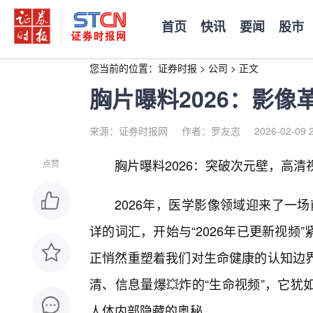
首页
快讯
要闻
股市
您当前的位置：
证券时报
>
公司
>
正文
胸片曝料2026：影
来源：证券时报网
作者：罗友志
2026-02-09 
胸片曝料2026：突破次元壁，高
点赞
2026年，医学影像领域迎来了一场
详的词汇，开始与“2026年已更新视
正悄然重塑着我们对生命健康的认知边界
清、信息量爆💥炸的“生命视频”，它
人体内部隐藏的奥秘。