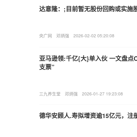
达意隆：;目前暂无股份回购或实施
央广网
邓炳强
2026-02-02 05:20:08
亚马逊领:千亿{大}单入伙 一文盘点O
支票”
三九养生堂
邓炳强
2026-01-27 19:23:08
德华安顾人.寿拟增资逾15亿元，注册