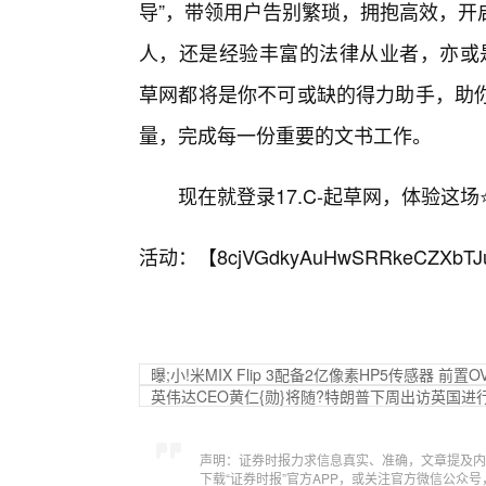
导”，带领用户告别繁琐，拥抱高效，开
人，还是经验丰富的法律从业者，亦或是
草网都将是你不可或缺的得力助手，助
量，完成每一份重要的文书工作。
现在就登录17.C-起草网，体验这
活动：【
8cjVGdkyAuHwSRRkeCZXbTJ
曝;小!米MIX Flip 3配备2亿像素HP5传感器 前置O
英伟达CEO黄仁{勋}将随?特朗普下周出访英国进
声明：证券时报力求信息真实、准确，文章提及内
下载“证券时报”官方APP，或关注官方微信公众