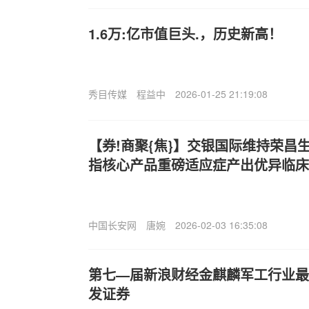
1.6万:亿市值巨头.，历史新高！
秀目传媒
程益中
2026-01-25 21:19:08
【券!商聚{焦}】交银国际维持荣昌生物
指核心产品重磅适应症产出优异临床
中国长安网
唐婉
2026-02-03 16:35:08
第七—届新浪财经金麒麟军工行业最
发证券