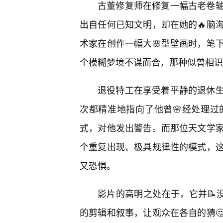
古董修复师在修复一幅古老卷
出自任何已知文明，却在她的🔥脑
术家在创作一幅大🌸型壁画时，笔
个模糊梦境不谋而合，那种似曾相识
退役特工在享受着平静的退休
次都精准地指向了他曾🌸经处理
式，对他发出警告。而那位天文学
个重复出现、极具规律性的模式，
又恐惧。
影片的高明之处在于，它并📝
的剪辑和叙事，让观众在各自的猜