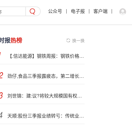
公众号
电子报
客户端
时报
热榜
换一换
【.信达能源】钢铁周报：钢铁价格蓄势待涨，板块配置仍具价值
劲仔,食品三季报露疲态，第二增长曲线失灵，“再造一个劲仔”遇硬坎
刘世锦：建:议?将较大规模国有权益资本划拨社保基金，五年可以新增需求8.3万亿
天顺:股份三季报业绩转亏：传统业务严重萎缩成拖累