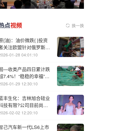
热点
视频
换一换
原{油}：油价微跌{ }投资
者关注欧盟针对俄罗斯石
油的限制措施
2026-01-28 04:01:10
固—收类产品四日累计跌
超7.4%！“稳稳的幸福”华
宸未来稳健添利债券遇挑
2026-01-29 12:30:10
战
蓝丰生化：吉林旭合硅业
科技有限?公司目前尚未
投产
2026-02-02 12:20:10
智己汽车新一代LS6上市