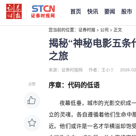
首页
快讯
要闻
股市
您当前的位置：
证券时报
>
公司
>
正文
揭秘“神秘电影五条
之旅
来源：证券时报网
作者：王小丫
2026-02
序章：代码的低语
点赞
夜幕低垂，城市的光影交织成
立的灵魂，各自遵循着他们生命中那
近。他们或许是一名才华横溢却饱