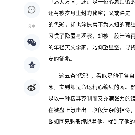
中迷失方向；或许是一位心思缜密
还有被岁月尘封的秘密；又或许是一
的色彩，却也涂抹着不为人知的孤
分享
习惯了隐匿与观察，却被一股暗流
的年轻天文学家，她仰望星空，寻找
安的征兆。
这五条“代码”，看似是他们各
念，实则却是命运精心编织的网。
是以一种极其克制而又充满张力的
在键盘上敲击出一段段复杂的指令
📝如同鬼魅般缠绕着他，扰乱了他