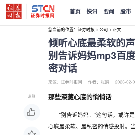
首页
快讯
要闻
股市
您当前的位置：
证券时报
>
公司
>
正文
倾听心底最柔软的声音
别告诉妈妈mp3百
密对话
来源：证券时报网
作者：张鸥
2026-02-0
那些深藏心底的悄悄话
点赞
“别告诉妈妈。”这句话，或许
心底最柔软、最私密的情感投射。