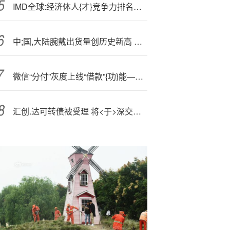
IMD全球:经济体人{才}竞争力排名：香港升至全球第四，新加坡降至第七
中;国,大陆腕戴出货量创历史新高 华为稳居第一、小米翻倍
微信“分付”灰度上线“借款”{功}能—，日利率 0.045%
汇创.达可转债被受理 将<于>深交所上市