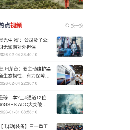
热点
视频
换一换
晨光生‘物’：公司及子公;
司无逾期对外担保
2026-02-04 23:40:10
贵.州茅台：要主动维护渠
道生态韧性，有力保障渠
道体系的良性协同和市场
2026-02-04 22:30:10
的总体平稳
重磅！本?土4通道12位
40GSPS ADC大突破！
开启多领域应用新纪元
2026-01-31 08:58:10
【电{动}装备】三一重工