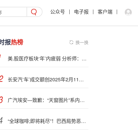
公众号
电子报
客户端
时报
热榜
换一换
美.股医疗板块‘年’内疲弱 分析师：投资者或可逢低布局迎接复苏
长安汽‘车’成交额创2025年2月11日以来新高
广汽埃安—致歉：“天窗图片”系内容审核失误
“全球咖啡;即将耗尽”！巴西局势恶化，阿拉比卡咖啡期货价格创历史新高